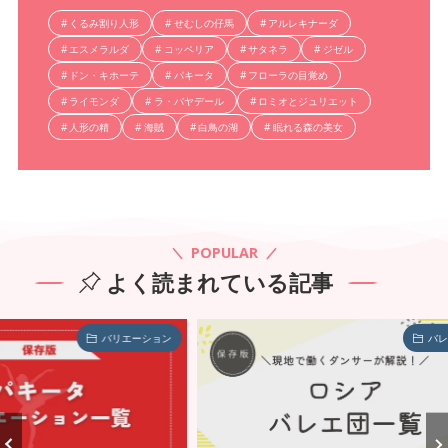
くるみ割り人形
せむしの仔馬
アルレキナーダ
エスメラルダ
コッペリア
サタネラ
ジゼル
ドン・キホーテ
パキータ
フローラの目覚め
ライモンダ
ラ・バヤデール
ロミオとジュリエット
人形の精
海賊
白鳥の湖
眠れる森の美女
POPULAR
よく読まれている記事
バリエーション
バレエ留学