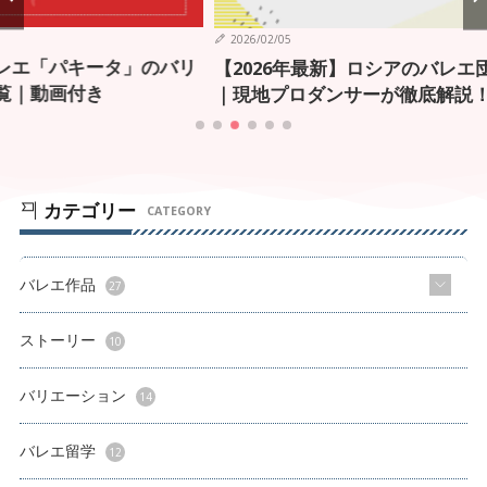
2026/02/05
2024/1
タ」のバリ
【2026年最新】ロシアのバレエ団一覧
【バ
｜現地プロダンサーが徹底解説！
セー
カテゴリー
CATEGORY
バレエ作品
27
ストーリー
10
バリエーション
14
バレエ留学
12