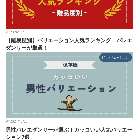
2024/10/21
【難易度別】バリエーション人気ランキング｜バレエ
ダンサーが厳選！
バリエーション
2024/10/25
男性バレエダンサーが選ぶ！カッコいい人気バリエー
ション7選