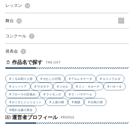
レッスン
14
舞台
15
コンクール
7
発表会
9
作品名で探す
TAG LIST
くるみ割り人形
せむしの仔馬
アルレキナーダ
エスメラルダ
コッペリア
サタネラ
ジゼル
ドン・キホーテ
パキータ
フローラの目覚め
ライモンダ
ラ・バヤデール
ロミオとジュリエット
人形の精
海賊
白鳥の湖
眠れる森の美女
運営者プロフィール
PROFILE