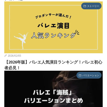
ストーリー
2026/02/05
【2026年版】バレエ人気演目ランキング！バレエ初心
者必見！
バリエーション