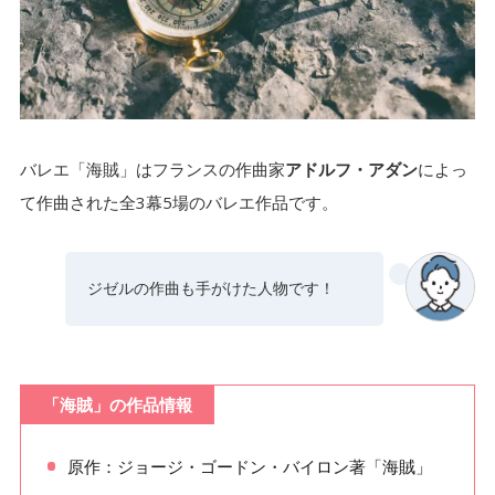
ランケデムのバリエーション
2-5.
ギュリナーラのバリエーション
2-6.
海賊（第2幕）のバリエーション一覧
3.
バレエ「海賊」はフランスの作曲家
アドルフ・アダン
によっ
アリのバリエーション
3-1.
て作曲された全3幕5場のバレエ作品です。
メドーラのバリエーション
3-2.
コンラッドのバリエーション
3-3.
ジゼルの作曲も手がけた人物です！
海賊（第3幕）のバリエーション一覧
4.
ギュリナーラのバリエーション
4-1.
「海賊」の作品情報
メドーラのバリエーション
4-2.
原作：ジョージ・ゴードン・バイロン著「海賊」
メドーラのバリエーションには種類がたくさんあ
5.