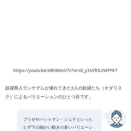
https://youtu.be/Afb9lelvV7c?si=0l_y3sVfrb2WFPkT
奴隷商人ランケデムが連れてきた3人の奴隷たち（オダリス
ク）によるバリエーションのひとつ目です。
ブリゼやバットマン・ジュテといった
ヒザ下の細かい動きの多いバリエーシ