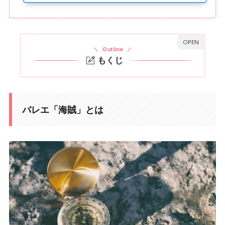
Outline
もくじ
バレエ「海賊」とは
1.
あらすじ
1-1.
バレエ「海賊」とは
主な登場人物
1-2.
海賊（第1幕）のバリエーション一覧
2.
メドーラのバリエーション
2-1.
オダリスク第1バリエーション
2-2.
オダリスク第2バリエーション
2-3.
オダリスク第3バリエーション
2-4.