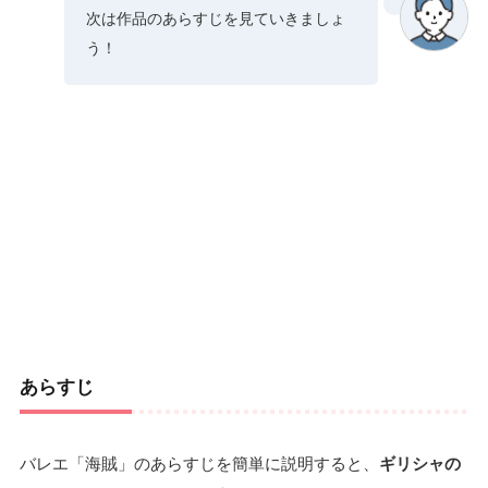
次は作品のあらすじを見ていきましょ
質問③：コンクールで人気のバリエーションは？
6-3.
う！
まとめ：海賊のバリエーションを踊ってみよう！
7.
あらすじ
バレエ「海賊」のあらすじを簡単に説明すると、
ギリシャの