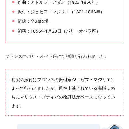
作曲：アドルフ・アダン（1803‐1856年）
る！
振付：ジョゼフ・マジリエ（1801‐1868年）
【第2幕】メドーラのバリエーション（ガムザッテ
5-1.
構成：全3幕5場
ィ）
初演：1856年1月23日（パリ・オペラ座）
【第2幕】メドーラのバリエーション（パキータ）
5-2.
【第3幕】メドーラのバリエーション（セルゲーエ
5-3.
フ版）
フランスのパリ・オペラ座にて初演が行われました。
【第3幕】メドーラのバリエーション（パキータ男
5-4.
性）
初演の振付はフランスの振付家
ジョゼフ・マジリエ
に
【第3幕】メドーラのバリエーション（森の女王）
5-5.
よって行われましたが、現在上演されている海賊はの
海賊のバリエーションに関するよくある質問3つ
ちにマリウス・プティパの改訂版がベースになってい
6.
ます。
質問①：なぜメドーラのバリエーションには種類が
6-1.
あるの？
質問②：衣装にも種類があるのはなぜ？
6-2.