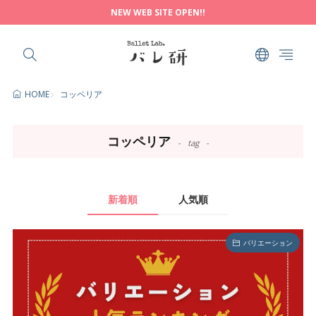
NEW WEB SITE OPEN!!
コッペリア
HOME
コッペリア
tag
新着順
人気順
バリエーション