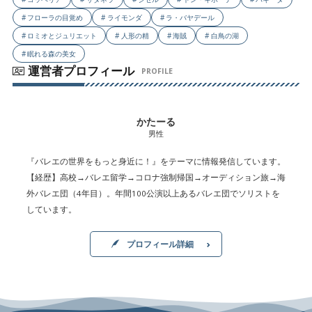
フローラの目覚め
ライモンダ
ラ・バヤデール
ロミオとジュリエット
人形の精
海賊
白鳥の湖
眠れる森の美女
運営者プロフィール
PROFILE
かたーる
男性
『バレエの世界をもっと身近に！』をテーマに情報発信しています。
【経歴】高校→バレエ留学→コロナ強制帰国→オーディション旅→海
外バレエ団（4年目）。年間100公演以上あるバレエ団でソリストを
しています。
プロフィール詳細