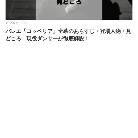
2024/10/24
バレエ「コッペリア」全幕のあらすじ・登場人物・見
どころ｜現役ダンサーが徹底解説！