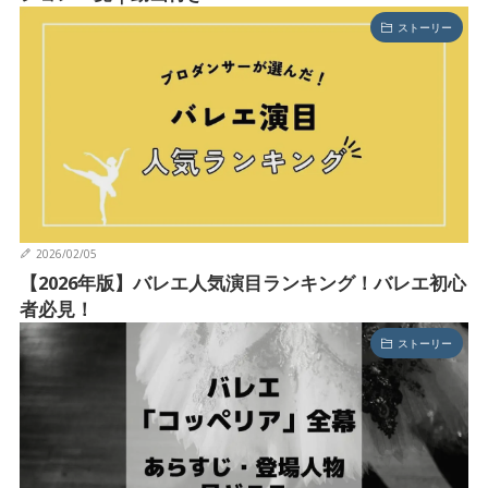
ストーリー
2026/02/05
【2026年版】バレエ人気演目ランキング！バレエ初心
者必見！
ストーリー