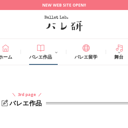
NEW WEB SITE OPEN!!
ホーム
バレエ作品
バレエ留学
舞台
3rd page
バレエ作品