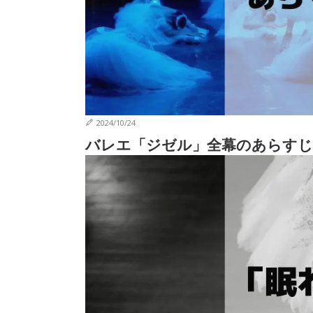
2024/10/24
バレエ「ジゼル」全幕のあらすじ