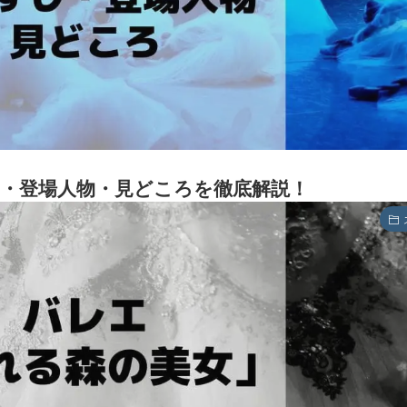
・登場人物・見どころを徹底解説！