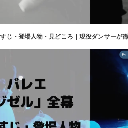
すじ・登場人物・見どころ｜現役ダンサーが