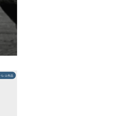
バレエ作品