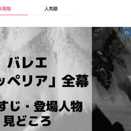
新着順
人気順