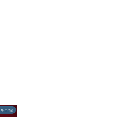
バレエ作品