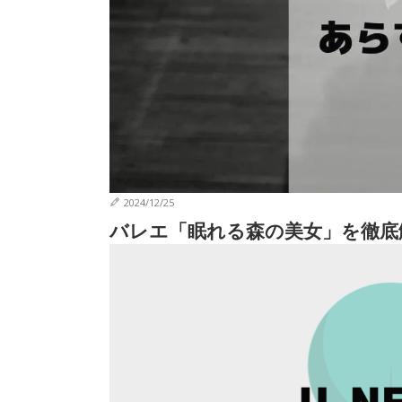
2024/12/25
バレエ「眠れる森の美女」を徹底