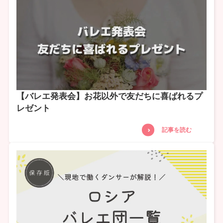
【バレエ発表会】お花以外で友だちに喜ばれるプ
レゼント
記事を読む