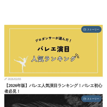
ストーリー
2026/02/05
【2026年版】バレエ人気演目ランキング！バレエ初心
者必見！
ストーリー