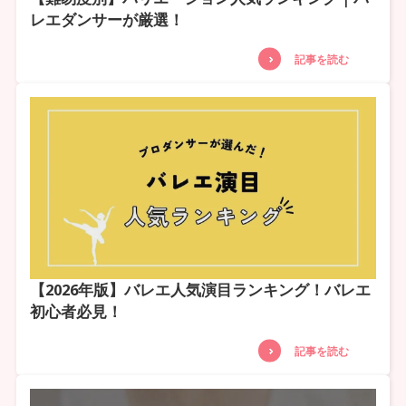
レエダンサーが厳選！
記事を読む
【2026年版】バレエ人気演目ランキング！バレエ
初心者必見！
記事を読む