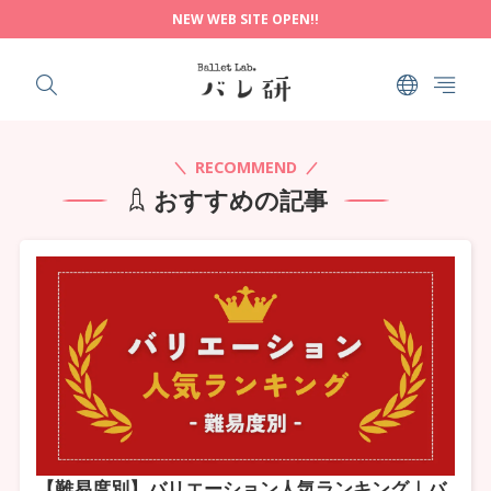
NEW WEB SITE OPEN!!
RECOMMEND
おすすめの記事
【難易度別】バリエーション人気ランキング｜バ