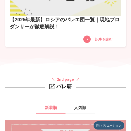
【2026年最新】ロシアのバレエ団一覧｜現地プロ
ダンサーが徹底解説！
記事を読む
2nd page
バレ研
新着順
人気順
バリエーション