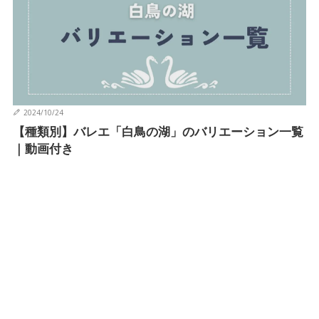
2024/10/24
【種類別】バレエ「白鳥の湖」のバリエーション一覧
｜動画付き