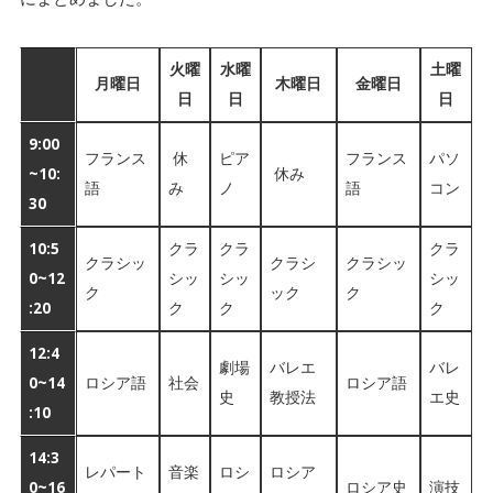
火曜
水曜
土曜
月曜日
木曜日
金曜日
日
日
日
9:00
フランス
休
ピア
フランス
パソ
~10:
休み
語
み
ノ
語
コン
30
10:5
クラ
クラ
クラ
クラシッ
クラシ
クラシッ
0~12
シッ
シッ
シッ
ク
ック
ク
:20
ク
ク
ク
12:4
劇場
バレエ
バレ
0~14
ロシア語
社会
ロシア語
史
教授法
エ史
:10
14:3
レパート
音楽
ロシ
ロシア
0~16
ロシア史
演技