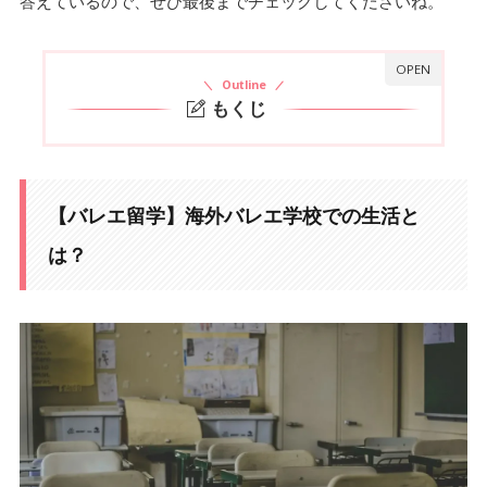
答えているので、ぜひ最後までチェックしてくださいね。
Outline
もくじ
【バレエ留学】海外バレエ学校での生活とは？
1.
授業は週6日、休みは日曜日だけ
1-1.
【バレエ留学】海外バレエ学校での生活と
バレエ学校の時間割スケジュール
1-2.
は？
バレエ留学中の一日のスケジュール
2.
8:00 起床
2-1.
8:40 登校
2-2.
8:45 朝食
2-3.
9:00〜10:30 フランス語
2-4.