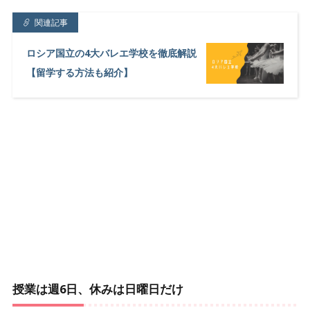
質問②：休日はどのように過ごしていますか？
3-2.
関連記事
質問③：バレエ公演を観に行けますか？
3-3.
ロシア国立の4大バレエ学校を徹底解説
質問④：舞台に出演する機会はありますか？
3-4.
【留学する方法も紹介】
まとめ：バレエ留学中の一日のスケジュール
4.
授業は週6日、休みは日曜日だけ