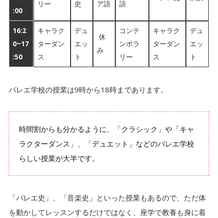
リー
史
ア語
語
:00
16:2
キャラク
デュ
コンテ
キャラク
デュ
休
0~17
ターダン
エッ
ンポラ
ターダン
エッ
み
:50
ス
ト
リー
ス
ト
バレエ学校の授業は9時から18時まであります。
時間割からも分かるように、「クラシック」や「キャ
ラクターダンス」、「デュエット」などのバレエ学校
らしい授業が大半です。
「バレエ史」、「音楽史」といった授業もあるので、ただ体
を動かしてレッスンするだけではなく、座学で教養も身に着