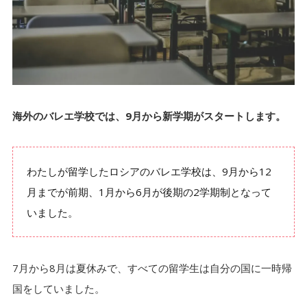
10:50〜12:20 クラシック
2-5.
12:20 昼食
2-6.
12:40〜14:10 ロシア語
2-7.
14:30〜16:00 ロシア史
2-8.
16:20〜17:50 キャラクターダンス
海外のバレエ学校では、9月から新学期がスタートします。
2-9.
18:00〜20:00 リハーサル
2-10.
20:00 夕飯
2-11.
わたしが留学したロシアのバレエ学校は、9月から12
月までが前期、1月から6月が後期の2学期制となって
20:00〜23:00 自由時間
2-12.
いました。
23:00 就寝
2-13.
バレエ留学中の生活に関するよくある質問4つ
3.
7月から8月は夏休みで、すべての留学生は自分の国に一時帰
質問①：授業内容は現地の学生と同じですか？
国をしていました。
3-1.