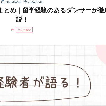
2020/04/28
2024/12/03
まとめ｜留学経験のあるダンサーが徹
説！
バレエ留学