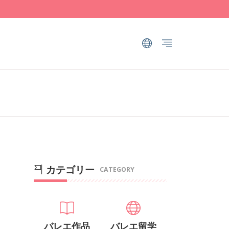
カテゴリー
CATEGORY
バレエ作品
バレエ留学