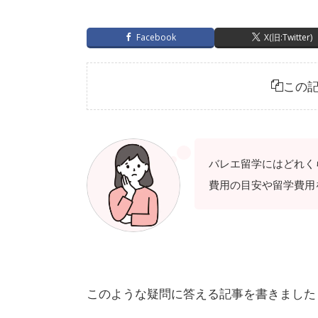
Facebook
X(旧:Twitter)
この記
バレエ留学にはどれく
費用の目安や留学費用
このような疑問に答える記事を書きました