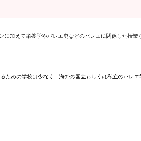
ンに加えて栄養学やバレエ史などのバレエに関係した授業
するための学校は少なく、海外の国立もしくは私立のバレエ