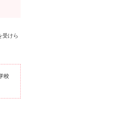
を受けら
学校