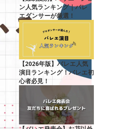
ン人気ランキング｜バレ
エダンサーが厳選！
【2026年版】バレエ人気
演目ランキング！バレエ初
心者必見！
【バレエ発表会】お花以外